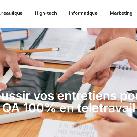
ureautique
High-tech
Informatique
Marketing
ssir vos entretiens po
QA 100% en teletravail