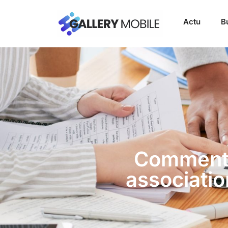
Actu
B
Comment 
associatio