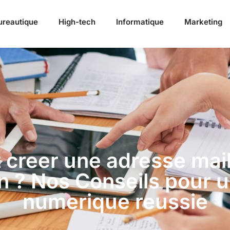
ureautique
High-tech
Informatique
Marketing
creer une adresse mail
n ? Nos Conseils pour u
numerique reussie